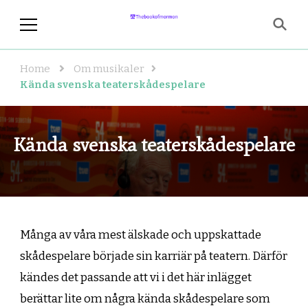
thebookofmormon.se
En sida för dig som älskar musikal
och teater
Home
Om musikaler
Kända svenska teaterskådespelare
Kända svenska teaterskådespelare
Många av våra mest älskade och uppskattade
skådespelare började sin karriär på teatern. Därför
kändes det passande att vi i det här inlägget
berättar lite om några kända skådespelare som