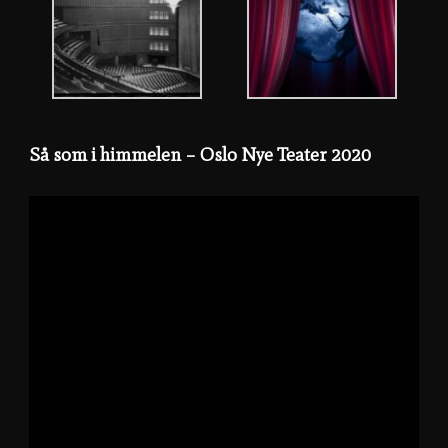
Så som i himmelen – Oslo Nye Teater 2020