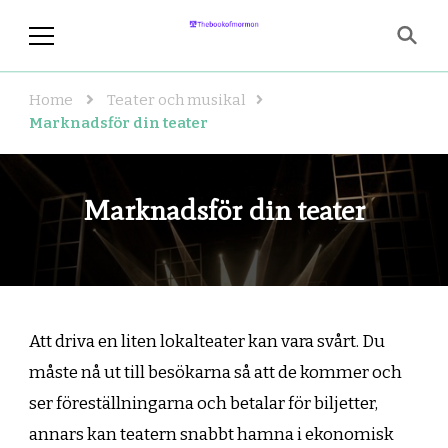
thebookofmormon.se
En sida för dig som älskar musikal
och teater
Home
Teater och musikal
Marknadsför din teater
Marknadsför din teater
Att driva en liten lokalteater kan vara svårt. Du
måste nå ut till besökarna så att de kommer och
ser föreställningarna och betalar för biljetter,
annars kan teatern snabbt hamna i ekonomisk