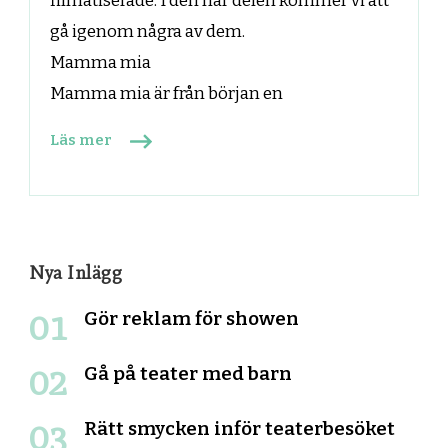
filmatiserade. I den här delen kommer vi att
gå igenom några av dem.
Mamma mia
Mamma mia är från början en
Läs mer
Sidnumrering
Nya Inlägg
Gör reklam för showen
för
Gå på teater med barn
inlägg
Rätt smycken inför teaterbesöket