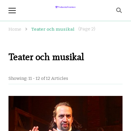
thebookofmormon.se
En sida för dig som älskar musikal
och teater
(Page 2)
Home
Teater och musikal
Teater och musikal
Showing: 11 - 12 of 12 Articles