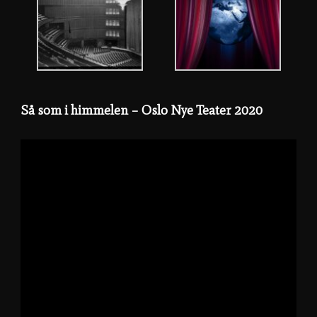
Så som i himmelen – Oslo Nye Teater 2020